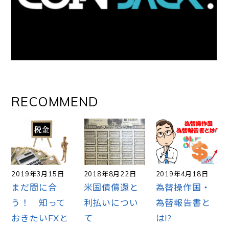
RECOMMEND
2019年3月15日
2018年8月22日
2019年4月18日
まだ間に合
米国債償還と
為替操作国・
う！ 知って
利払いについ
為替報告書と
おきたいFXと
て
は!?