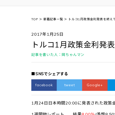
>
>
TOP
新着記事一覧
トルコ1月政策金利発表を終え
2017年1月25日
トルコ1月政策金利発
記事を書いた人：岡ちゃんマン
■SNSでシェアする
facebook
tweet
Google+
1月24日日本時間20:00に発表された政
1週間物レポート 結果
8.00％
(予想8.5