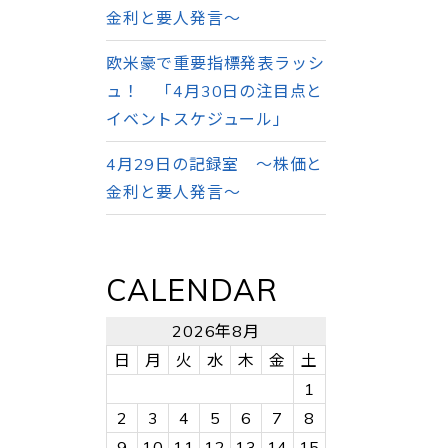
金利と要人発言～
欧米豪で重要指標発表ラッシ
ュ！ 「4月30日の注目点と
イベントスケジュール」
4月29日の記録室 ～株価と
金利と要人発言～
CALENDAR
2026年8月
日
月
火
水
木
金
土
1
2
3
4
5
6
7
8
9
10
11
12
13
14
15