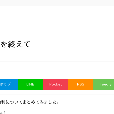
て
表を終えて
はてブ
LINE
Pocket
RSS
feedly
策金利についてまとめてみました。
0％）