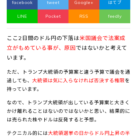
facebook
tweet
Google+
はてブ
LINE
Pocket
RSS
feedly
ここ2日間のドル円の下落は
米国議会で法案成
立がもめている事が、原因
ではないかと考えて
います。
ただ、トランプ大統領の予算案と違う予算で議会を通
過しても、
大統領は気に入らなければ否決する権限
を
持っています。
なので、トランプ大統領が出している予算案と大きく
かけ離れることはないのではないかと思い、結果的に
は売られた株やドルは反発すると予想。
テクニカル的には
大統領選挙の日からドル円上昇の半