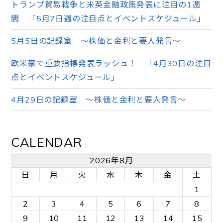
トランプ貿易戦争と米英金融政策発表に注目の1週
間 「5月7日週の注目点とイベントスケジュール」
5月5日の記録室 ～株価と金利と要人発言～
欧米豪で重要指標発表ラッシュ！ 「4月30日の注目
点とイベントスケジュール」
4月29日の記録室 ～株価と金利と要人発言～
CALENDAR
2026年8月
日
月
火
水
木
金
土
1
2
3
4
5
6
7
8
9
10
11
12
13
14
15