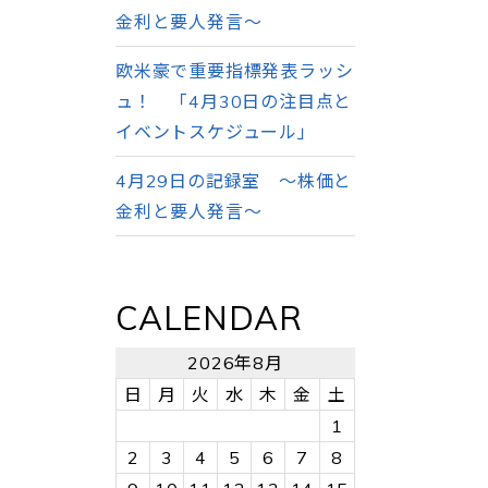
金利と要人発言～
欧米豪で重要指標発表ラッシ
ュ！ 「4月30日の注目点と
イベントスケジュール」
4月29日の記録室 ～株価と
金利と要人発言～
CALENDAR
2026年8月
日
月
火
水
木
金
土
1
2
3
4
5
6
7
8