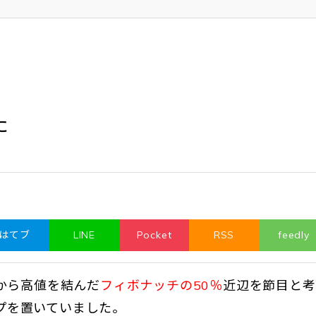
た
はてブ
LINE
Pocket
RSS
feedly
から高値を結んだ
フィボナッチの50％
近辺を節目と考
ップを置いていました。