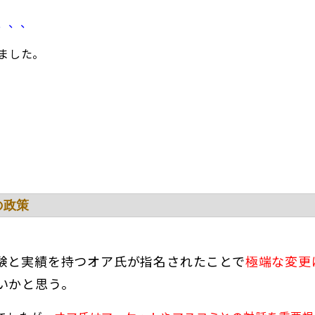
、、、
ました。
。
の政策
験と実績を持つオア氏が指名されたことで
極端な変更
いかと思う。