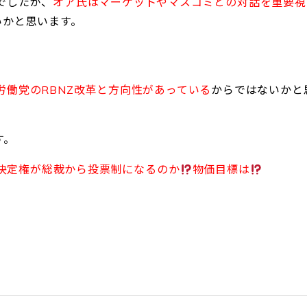
でしたが、
オア氏はマーケットやマスコミとの対話を重要視
いかと思います。
労働党のRBNZ改革と方向性があっている
からではないかと
す。
決定権が総裁から投票制になるのか
物価目標は