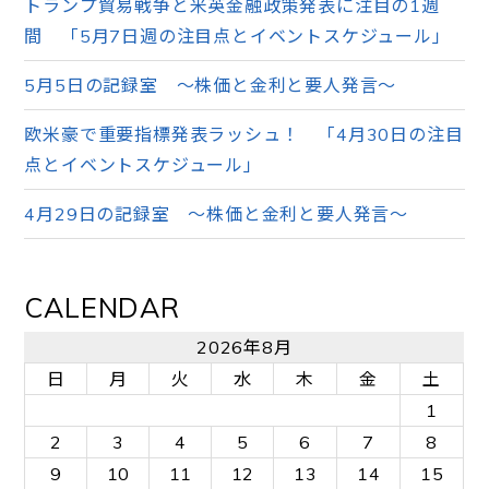
トランプ貿易戦争と米英金融政策発表に注目の1週
間 「5月7日週の注目点とイベントスケジュール」
5月5日の記録室 ～株価と金利と要人発言～
欧米豪で重要指標発表ラッシュ！ 「4月30日の注目
点とイベントスケジュール」
4月29日の記録室 ～株価と金利と要人発言～
CALENDAR
2026年8月
日
月
火
水
木
金
土
1
2
3
4
5
6
7
8
9
10
11
12
13
14
15