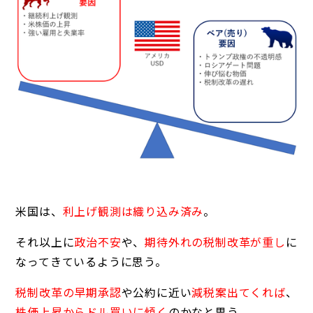
米国は、
利上げ観測は織り込み済み
。
それ以上に
政治不安
や、
期待外れの税制改革が重し
に
なってきているように思う。
税制改革の早期承認
や公約に近い
減税案出てくれば
、
株価上昇からドル買いに傾く
のかなと思う。