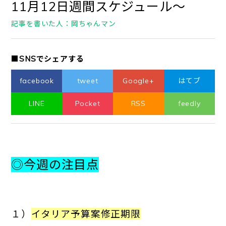
11月12日週間スケジュール～
記事を書いた人：岡ちゃんマン
■SNSでシェアする
facebook
tweet
Google+
はてブ
LINE
Pocket
RSS
feedly
◎今週の注目点
１）
イタリア予算案修正期限