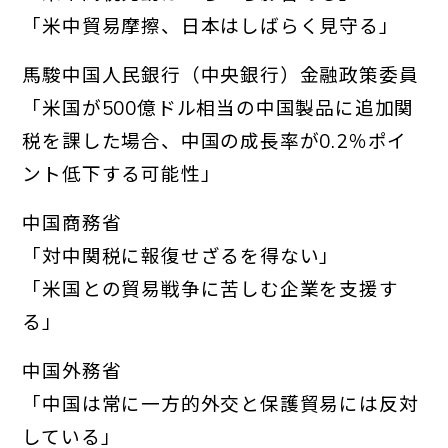
「米中貿易摩
擦、日本はしばらく見守る」
馬駿中国人民銀行（中央銀行）金融政策委員
「米国が500億ドル相当の中国製品に追加関
税を
課した場合、中国の成長率が0.2％ポイ
ント低下する可能性」
中国商務省
「対中関税に報復せざるを得ない」
「米国との貿易
戦争に苦しむ企業を支援す
る」
中国外務省
「中国は常に一方的外交と保護貿易には反対
してい
る」