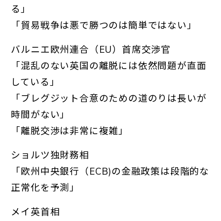
る」
「貿
易戦争は悪で勝つのは簡単ではない」
バルニエ欧州連合（EU）首席交渉官
「混乱のない英国の離脱には依然問題が直面
してい
る」
「ブレグジット合意のための道のりは長いが
時間がない」
「離
脱交渉は非常に複雑」
ショルツ独財務相
「欧州中央銀行（ECB)の金融政策は段階的な
正
常化を予測」
メイ英首相