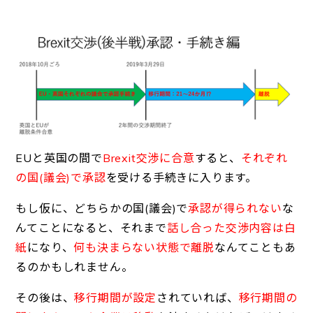
EUと英国の間で
Brexit交渉に合意
すると、
それぞれ
の国(議会)で承認
を受ける手続きに入ります。
もし仮に、どちらかの国(議会)で
承認が得られない
な
んてことになると、それまで
話し合った交渉内容は白
紙
になり、
何も決まらない状態で離脱
なんてこともあ
るのかもしれません。
その後は、
移行期間が設定
されていれば、
移行期間の