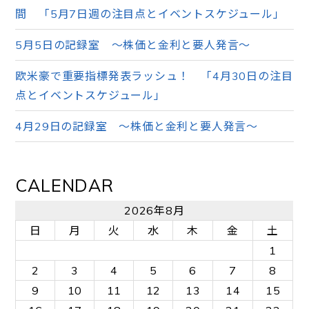
間 「5月7日週の注目点とイベントスケジュール」
5月5日の記録室 ～株価と金利と要人発言～
欧米豪で重要指標発表ラッシュ！ 「4月30日の注目
点とイベントスケジュール」
4月29日の記録室 ～株価と金利と要人発言～
CALENDAR
2026年8月
日
月
火
水
木
金
土
1
2
3
4
5
6
7
8
9
10
11
12
13
14
15