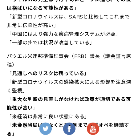
は横ばいにな
る可能性がある
」
「新型コロナウイルスは、SARSと比較してこれまで
非常に伝染
性が高い」
「中国にはより強力な疾病管理システムが必要」
「一部の州では状況が改善している」
パウエル米連邦準備理事会（FRB）議長（議会証言原
稿）
「
見通しへのリスクは残っている
」
「新型コロナウイルスの感染拡大による影響を注意深
く監視」
「
重大な判断の見直しがなければ政策が適切である可
能性が高い
」
「米経済は非常に良い状態にある」
「
米金融当局は少なくとも4月までレポオペを継続す
る
」