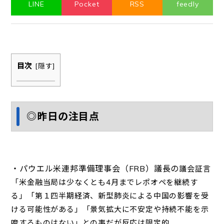
LINE
Pocket
RSS
feedly
目次
[
隠す
]
◎昨日の注目点
議会証言
・パウエル米連邦準備理事会（FRB）議長の
「米金融当局は少なく
とも4月までレポオペを継続す
る」「第１四半期経済、新型肺炎に
よる中国の影響を受
ける可能性がある」「景気拡大に不安定や持続
不能を示
唆するものはない」との事だが反応は限定的