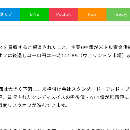
はてブ
LINE
Pocket
RSS
feedly
イスを買収すると報道されたこと、主要6中銀が米ドル資金供
フは後退しユーロ円は一時141.85（ウェリントン市場）
株価は大きく下落し、米格付け会社スタンダード・アンド・プ
更、買収されたクレディスイスの劣後債・AT1債が無価値に
再度リスクオフが進んでいます。