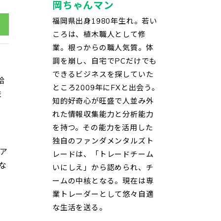
岡ちゃんマン
福岡県出身1980年生れ。若い
ころは、植木職人として修
業。根っからの職人気質。体
調を崩し、自宅でPCだけでも
できるビジネスを探していた
給
ところ2009年にFXと出会う。
ま
知的好奇心が旺盛で人並み外
れた情報収集能力と分析能力
を持つ。その能力を活用した
独自のファンダメンタルズト
ア
レードは、「トレードチーム
な
いにしえ」から認められ、チ
ームの中核となる。現在は専
業トレーダーとして悠々自適
な生活を送る。