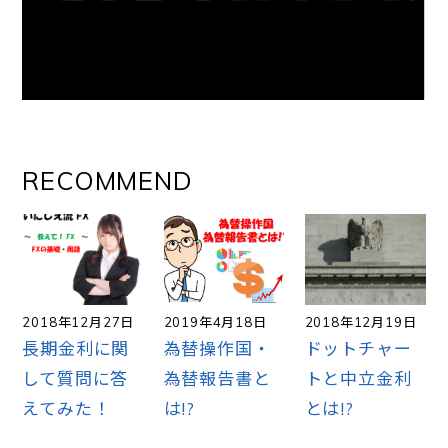
RECOMMEND
2018年12月27日
2019年4月18日
2018年12月19日
長期金利に関
為替操作国・
ドットチャー
して質問に答
為替報告書と
トと中立金利
えてみた！
は!?
とは!?