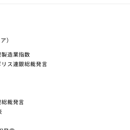
ィア）
連銀製造業指数
アポリス連銀総裁発言
銀総裁発言
表