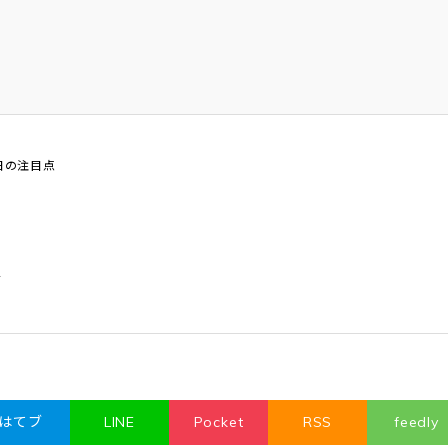
8日の注目点
点
はてブ
LINE
Pocket
RSS
feedly