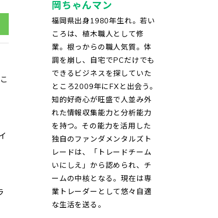
岡ちゃんマン
福岡県出身1980年生れ。若い
ころは、植木職人として修
業。根っからの職人気質。体
調を崩し、自宅でPCだけでも
できるビジネスを探していた
たこ
ところ2009年にFXと出会う。
知的好奇心が旺盛で人並み外
れた情報収集能力と分析能力
を持つ。その能力を活用した
イ
独自のファンダメンタルズト
レードは、「トレードチーム
いにしえ」から認められ、チ
ームの中核となる。現在は専
業トレーダーとして悠々自適
ラ
な生活を送る。