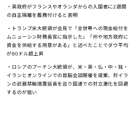
・英政府がフランスやオランダからの入国者に
2週間
の自主隔離を義務付けると表明
・トランプ米大統領が会見で「全世帯への現金給付を
ムニュー
シン財務長官に指示した」「州や地方政府に
資金を供給する用意が
ある」と述べたことでダウ平均
が80ドル超上昇
・ロシアのプーチン大統領が、米・英・仏・中・独・
イランとオンラ
インでの首脳会談開催を提案、対イラ
ンの武器禁輸措置延長を
巡り国連での対立激化を回避
するのが狙い