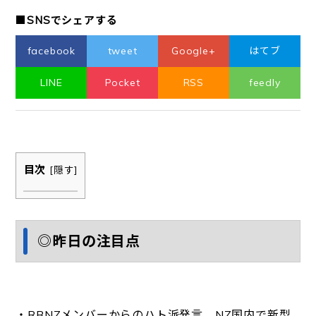
■SNSでシェアする
facebook
tweet
Google+
はてブ
LINE
Pocket
RSS
feedly
目次
[
隠す
]
◎昨日の注目点
・RB
NZメンバーからのハト派発言、NZ国
内で新型