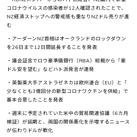
コロナウイルスの感染者が12人確認されたことで、
NZ
経済ストップへの警戒感も重なりNZドル売りが進
む
・アーダーンNZ首相は
オークランドのロックダウン
を26日まで12日間延長することを
発表
・議会証言でロ
ウ豪準備銀行（RBA）総裁から「豪
ドル安を望む」などハト派発
言が連発
・英製薬大手アストラゼネカは欧州連合（EU）と「
少なくとも3億回分の新型コロナワクチンを供給」で
基本合意した
ことを発表
・週末に予定されていた米中の貿易関連協議（6カ月
検証）が延期と
、両国の関係悪化を示唆するニュース
が伝わりドルが軟化