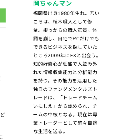
岡ちゃんマン
福岡県出身1980年生れ。若い
ころは、植木職人として修
業。根っからの職人気質。体
調を崩し、自宅でPCだけでも
できるビジネスを探していた
ところ2009年にFXと出会う。
知的好奇心が旺盛で人並み外
れた情報収集能力と分析能力
て
を持つ。その能力を活用した
独自のファンダメンタルズト
レードは、「トレードチーム
いにしえ」から認められ、チ
など
ームの中核となる。現在は専
業トレーダーとして悠々自適
な生活を送る。
に