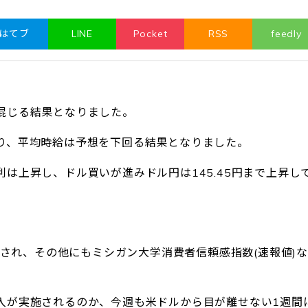
はてブ
LINE
Pocket
RSS
feedly
混じる結果となりました。
り、平均時給は予想を下回る結果となりました。
は上昇し、ドル買いが進みドル円は145.45円まで上昇し
表され、その他にもミシガン大学消費者信頼感指数(速報値)
入が実施されるのか、今週も米ドルから目が離せない1週間