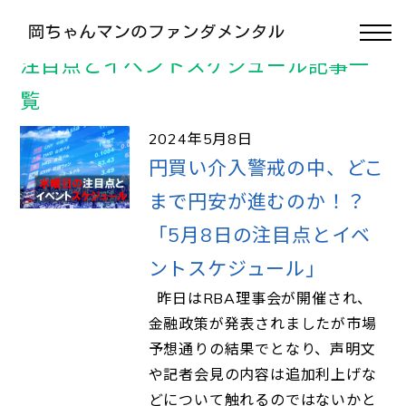
>
>
>
TOP
2024年
5月
8日
注目点とイベントスケジュール記事一
覧
2024年5月8日
円買い介入警戒の中、どこ
まで円安が進むのか！？
「5月8日の注目点とイベ
ントスケジュール」
昨日はRBA理事会が開催され、
金融政策が発表されましたが市場
予想通りの結果でとなり、声明文
や記者会見の内容は追加利上げな
どについて触れるのではないかと