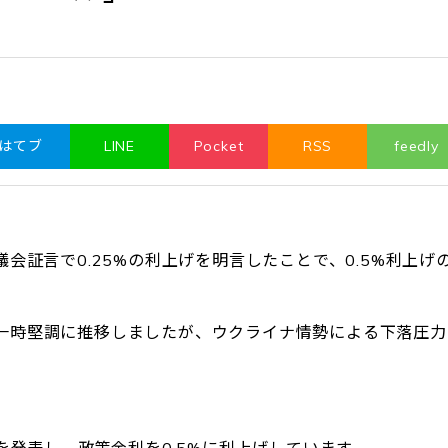
はてブ
LINE
Pocket
RSS
feedly
会証言で0.25%の利上げを明言したことで、0.5%利上げ
一時堅調に推移しましたが、ウクライナ情勢による下落圧力
を発表し、政策金利を0.5%に利上げしています。