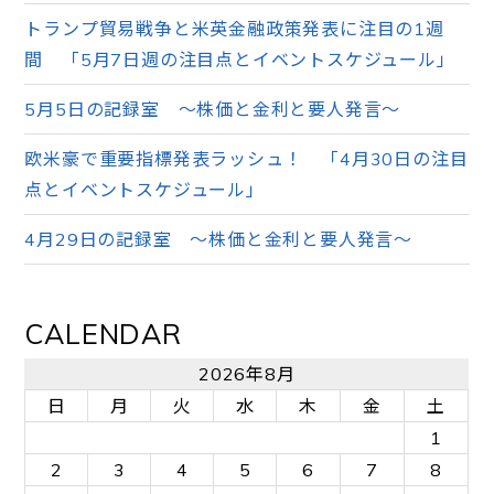
トランプ貿易戦争と米英金融政策発表に注目の1週
間 「5月7日週の注目点とイベントスケジュール」
5月5日の記録室 ～株価と金利と要人発言～
欧米豪で重要指標発表ラッシュ！ 「4月30日の注目
点とイベントスケジュール」
4月29日の記録室 ～株価と金利と要人発言～
CALENDAR
2026年8月
日
月
火
水
木
金
土
1
2
3
4
5
6
7
8