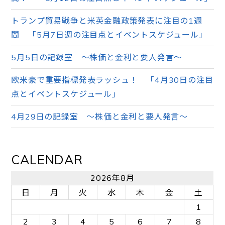
トランプ貿易戦争と米英金融政策発表に注目の1週
間 「5月7日週の注目点とイベントスケジュール」
5月5日の記録室 ～株価と金利と要人発言～
欧米豪で重要指標発表ラッシュ！ 「4月30日の注目
点とイベントスケジュール」
4月29日の記録室 ～株価と金利と要人発言～
CALENDAR
2026年8月
日
月
火
水
木
金
土
1
2
3
4
5
6
7
8