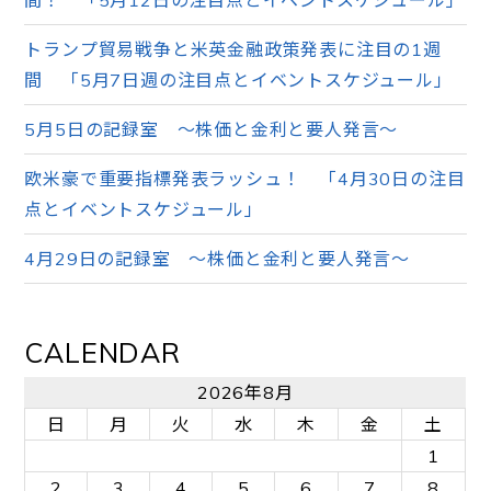
トランプ貿易戦争と米英金融政策発表に注目の1週
間 「5月7日週の注目点とイベントスケジュール」
5月5日の記録室 ～株価と金利と要人発言～
欧米豪で重要指標発表ラッシュ！ 「4月30日の注目
点とイベントスケジュール」
4月29日の記録室 ～株価と金利と要人発言～
CALENDAR
2026年8月
日
月
火
水
木
金
土
1
2
3
4
5
6
7
8